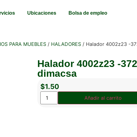
rvicios
Ubicaciones
Bolsa de empleo
IOS PARA MUEBLES
/
HALADORES
/ Halador 4002z23 -37
Halador 4002z23 -37
dimacsa
$
1.50
Añadir al carrito