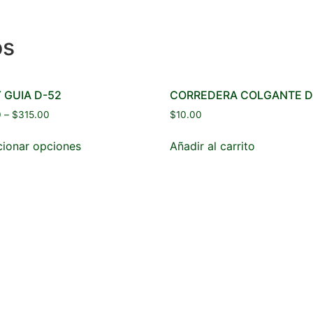
os
Y GUIA D-52
CORREDERA COLGANTE D
0
–
$
315.00
$
10.00
cionar opciones
Añadir al carrito