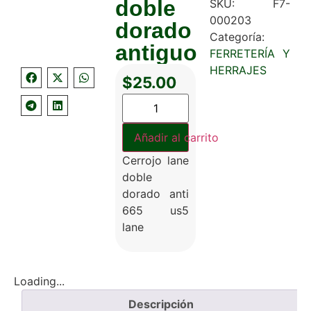
doble
SKU:
F7-
000203
dorado
Categoría:
antiguo
FERRETERÍA Y
HERRAJES
$
25.00
Añadir al carrito
Cerrojo lane
doble
dorado anti
665 us5
lane
Loading...
Descripción