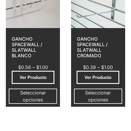
GANCHO
GANCHO
SPACEWALL /
SPACEWALL /
SLATWALL
SLATWALL
BLANCO
CROMADO
$
0.56
–
$
1.00
$
0.39
–
$
1.00
Ver Producto
Ver Producto
Seleccionar
Seleccionar
opciones
opciones