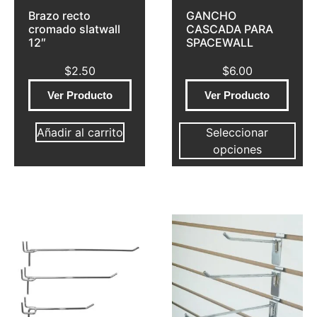
Brazo recto
GANCHO
cromado slatwall
CASCADA PARA
12″
SPACEWALL
$
2.50
$
6.00
Ver Producto
Ver Producto
Añadir al carrito
Seleccionar
opciones