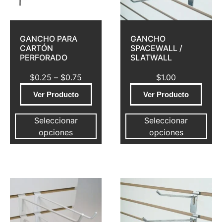
GANCHO PARA
GANCHO
CARTÓN
SPACEWALL /
PERFORADO
SLATWALL
$
0.25
–
$
0.75
$
1.00
Ver Producto
Ver Producto
Seleccionar
Seleccionar
opciones
opciones