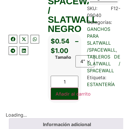
SPACEWALL
/
SKU:
F12-
09040
SLATWALL
Categorías:
NEGRO
GANCHOS
PARA
$
0.54
–
SLATWALL
$
1.00
/SPACEWALL
,
TABLEROS DE
Tamaño
SLATWALL /
SPACEWALL
Etiqueta:
ESTANTERÍA
Añadir al carrito
Loading...
Información adicional