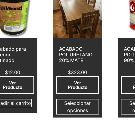
abado para
ACABADO
ACA
terior
POLIURETANO
POL
tinado
20% MATE
90% 
$
12.00
$
323.00
Ver
Ver
Producto
Producto
adir al carrito
Seleccionar
Se
opciones
o