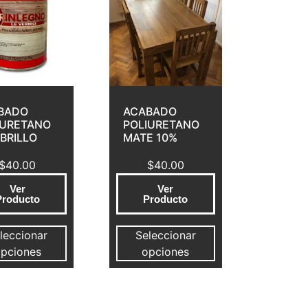
BADO
ACABADO
IURETANO
POLIURETANO
BRILLO
MATE 10%
$
40.00
$
40.00
Ver
Ver
Producto
Producto
leccionar
Seleccionar
pciones
opciones