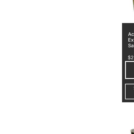
Ac
Ex
Sa
$
2