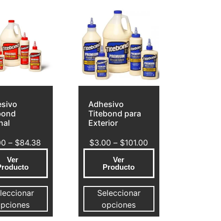
sivo
Adhesivo
bond
Titebond para
nal
Exterior
00
–
$
84.38
$
3.00
–
$
101.00
Ver
Ver
Producto
Producto
leccionar
Seleccionar
pciones
opciones