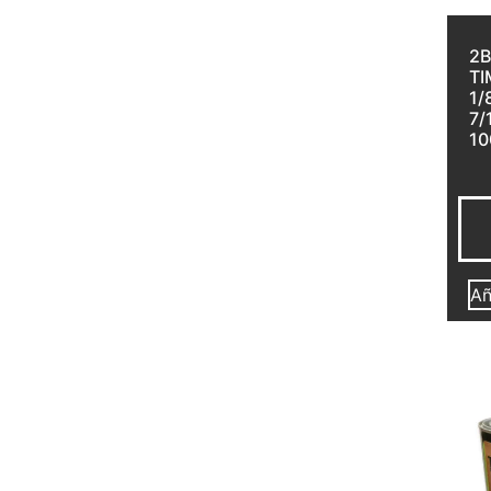
2B
TI
1/
7/
10
Añ