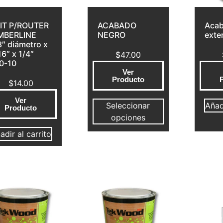
IT P/ROUTER
ACABADO
Acab
MBERLINE
NEGRO
exter
8″ diámetro x
16″ x 1/4″
$
47.00
0-10
Ver
Producto
$
14.00
Ver
Seleccionar
Añadi
Producto
opciones
adir al carrito