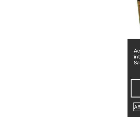
Ac
in
Sa
Añ