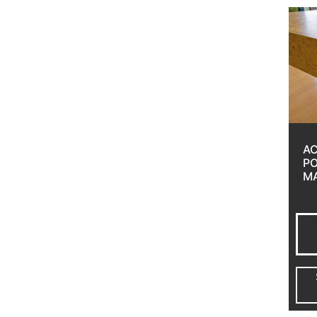
A
P
M