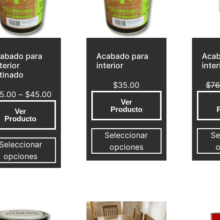
abado para
Acabado para
Acab
terior
interior
inter
tinado
$
35.00
$
76
5.00
–
$
45.00
Ver
Producto
Ver
Producto
Seleccionar
Se
Seleccionar
opciones
o
opciones