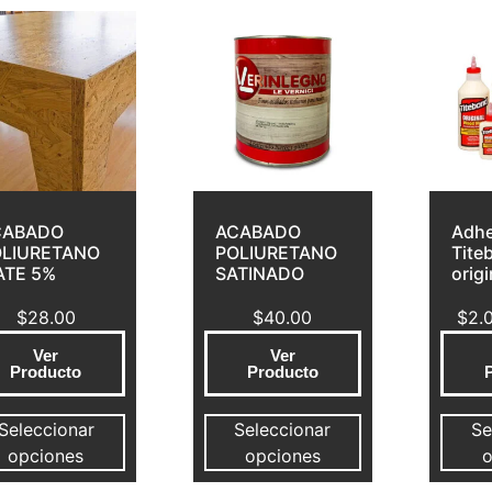
CABADO
ACABADO
Adhe
OLIURETANO
POLIURETANO
Tite
ATE 5%
SATINADO
origi
$
28.00
$
40.00
$
2.
Ver
Ver
Producto
Producto
Seleccionar
Seleccionar
Se
opciones
opciones
o