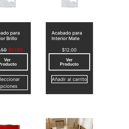
ado para
Acabado para
ior Brillo
Interior Mate
.50
$
57.00
$
12.00
Ver
Ver
Producto
Producto
leccionar
Añadir al carrito
pciones