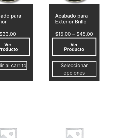
ado para
Acabado para
ior
Exterior Brillo
$
33.00
$
15.00
–
$
45.00
Ver
Ver
Producto
Producto
r al carrito
Seleccionar
opciones