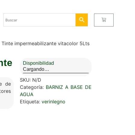
 Tinte impermeabilizante vitacolor 5Lts
nte
Disponibilidad
Cargando…
SKU:
N/D
se de
Categoría:
BARNIZ A BASE DE
tores
AGUA
Etiqueta:
verinlegno