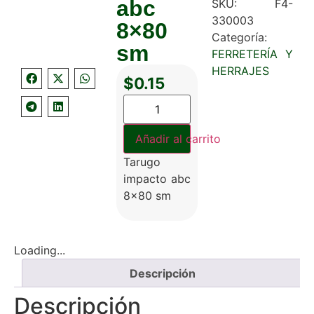
abc
SKU:
F4-
330003
8×80
Categoría:
sm
FERRETERÍA Y
HERRAJES
$
0.15
Añadir al carrito
Tarugo
impacto abc
8×80 sm
Loading...
Descripción
Descripción