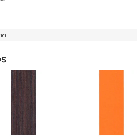
6mm
os