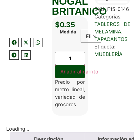
NOGAL
BRITANICO
SKU:
F15-0146
Categorías:
$
0.35
TABLEROS DE
MELAMINA
,
Medida
TAPACANTOS
Etiqueta:
MUEBLERÍA
Añadir al carrito
Precio por
metro lineal,
variedad de
grosores
Loading...
Descripción
Información adici