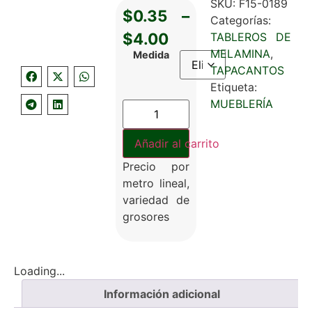
SKU:
F15-0189
$
0.35
–
Categorías:
$
4.00
TABLEROS DE
MELAMINA
,
Medida
TAPACANTOS
Etiqueta:
MUEBLERÍA
Añadir al carrito
Precio por
metro lineal,
variedad de
grosores
Loading...
Información adicional