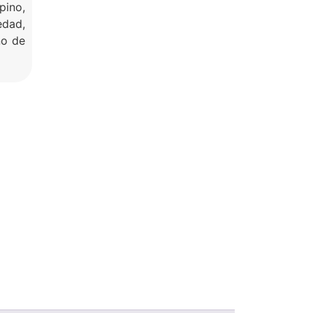
pino,
dad,
no de