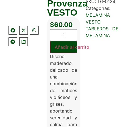
Provenza
SKU:
T6-0124
Categorías:
VESTO
MELAMINA
VESTO
,
$
60.00
TABLEROS DE
MELAMINA
Añadir al carrito
Diseño
maderado
delicado de
una
combinación
de matices
violáceos y
grises,
aportando
serenidad y
calma para