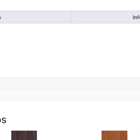
n
In
os