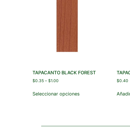
TAPACANTO BLACK FOREST
TAPA
$
0.35
–
$
1.00
$
0.40
Seleccionar opciones
Añadir