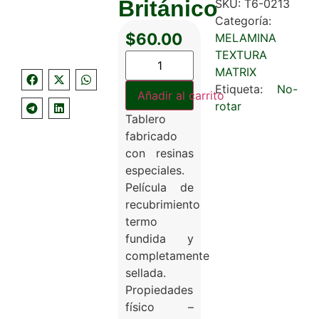
Británico
SKU:
T6-0213
Categoría:
$
60.00
MELAMINA
TEXTURA
MATRIX
Etiqueta:
No-
Añadir al carrito
rotar
Tablero
fabricado
con resinas
especiales.
Película de
recubrimiento
termo
fundida y
completamente
sellada.
Propiedades
físico –