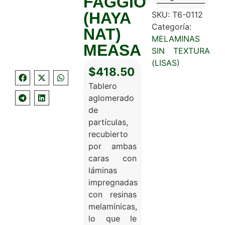
FAGGIO
(HAYA
SKU:
T6-0112
Categoría:
NAT)
MELAMINAS
MEASA
SIN TEXTURA
(LISAS)
$
418.50
Tablero
aglomerado
de
partículas,
recubierto
por ambas
caras con
láminas
impregnadas
con resinas
melamínicas,
lo que le