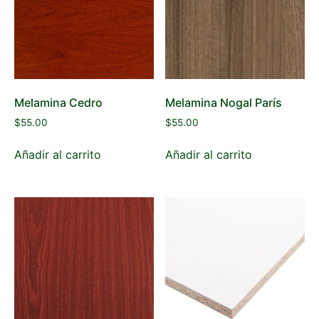
Melamina Cedro
Melamina Nogal París
$
55.00
$
55.00
Añadir al carrito
Añadir al carrito