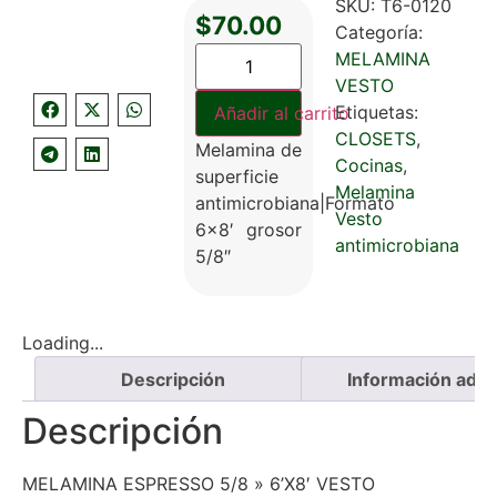
SKU:
T6-0120
$
70.00
Categoría:
MELAMINA
VESTO
Etiquetas:
Añadir al carrito
CLOSETS
,
Melamina de
Cocinas
,
superficie
Melamina
antimicrobiana|Formato
Vesto
6×8′ grosor
antimicrobiana
5/8″
Loading...
Descripción
Información adici
Descripción
MELAMINA ESPRESSO 5/8 » 6’X8′ VESTO