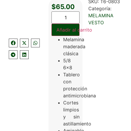
SKU:
T6-0803
$
65.00
Categoría:
MELAMINA
VESTO
Añadir al carrito
Melamina
maderada
clásica
5/8
6×8
Tablero
con
protección
antimicrobiana
Cortes
limpios
y sin
astillamiento
Amigable