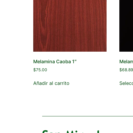
Melamina Caoba 1″
Melam
$
75.00
$
68.8
Añadir al carrito
Selec