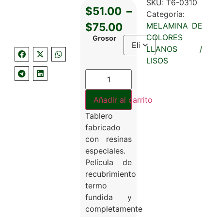
SKU:
T6-0310
$
51.00
–
Categoría:
$
75.00
MELAMINA DE
COLORES
Grosor
LLANOS /
LISOS
Añadir al carrito
Tablero
fabricado
con resinas
especiales.
Película de
recubrimiento
termo
fundida y
completamente