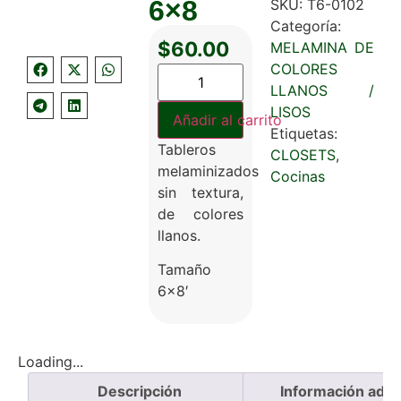
6×8
SKU:
T6-0102
Categoría:
$
60.00
MELAMINA DE
COLORES
LLANOS /
LISOS
Añadir al carrito
Etiquetas:
Tableros
CLOSETS
,
melaminizados
Cocinas
sin textura,
de colores
llanos.
Tamaño
6×8′
Loading...
Descripción
Información adici