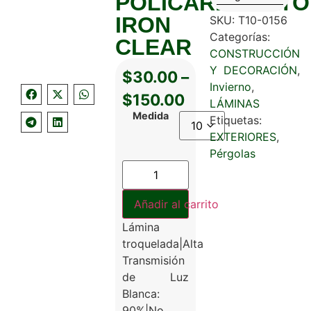
POLICARBONATO
IRON
SKU:
T10-0156
Categorías:
CLEAR
CONSTRUCCIÓN
Y DECORACIÓN
,
$
30.00
–
Invierno
,
$
150.00
LÁMINAS
Medida
Etiquetas:
EXTERIORES
,
Pérgolas
Añadir al carrito
Lámina
troquelada|Alta
Transmisión
de Luz
Blanca:
90%|No