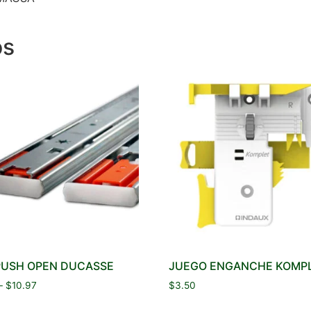
os
 PUSH OPEN DUCASSE
JUEGO ENGANCHE KOMP
–
$
10.97
$
3.50