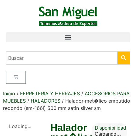
Inicio
/
FERRETERÍA Y HERRAJES
/
ACCESORIOS PARA
MUEBLES
/
HALADORES
/ Halador met�lico embutido
redondo (sm-166l) 500 mm satin silver sm
Halador
Loading...
Disponibilidad
Cargando…