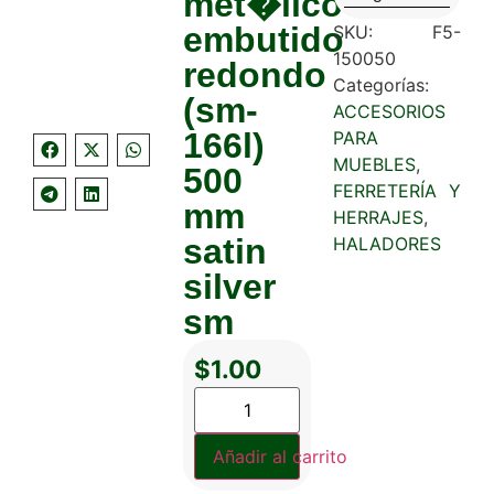
met�lico
embutido
SKU:
F5-
150050
redondo
Categorías:
(sm-
ACCESORIOS
166l)
PARA
MUEBLES
,
500
FERRETERÍA Y
mm
HERRAJES
,
satin
HALADORES
silver
sm
$
1.00
Añadir al carrito