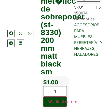
met�lico
de
SKU:
F5-
150074
sobreponer
Categorías:
(st-
ACCESORIOS
8330)
PARA
MUEBLES
,
200
FERRETERÍA Y
mm
HERRAJES
,
matt
HALADORES
black
sm
$
1.00
Añadir al carrito