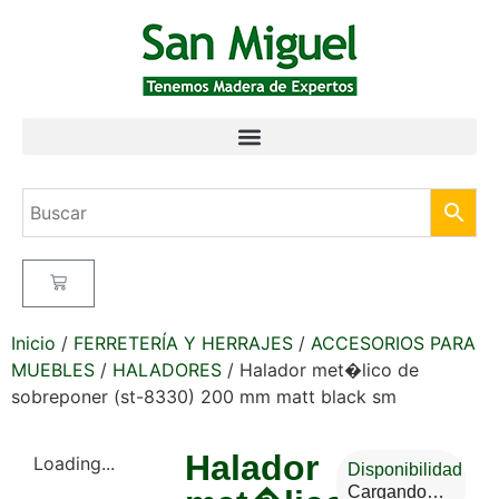
Inicio
/
FERRETERÍA Y HERRAJES
/
ACCESORIOS PARA
MUEBLES
/
HALADORES
/ Halador met�lico de
sobreponer (st-8330) 200 mm matt black sm
Halador
Loading...
Disponibilidad
Cargando…