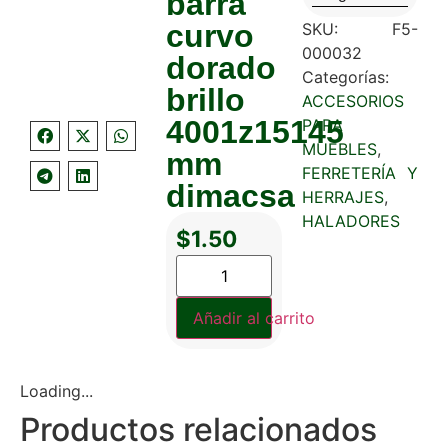
barra
curvo
SKU:
F5-
000032
dorado
Categorías:
brillo
ACCESORIOS
4001z15145
PARA
MUEBLES
,
mm
FERRETERÍA Y
dimacsa
HERRAJES
,
HALADORES
$
1.50
Añadir al carrito
Loading...
Productos relacionados