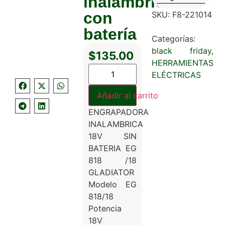
inalámbrica
con
SKU:
F8-221014
batería
Categorías:
black friday
,
$
135.00
HERRAMIENTAS
ELÉCTRICAS
Añadir al carrito
ENGRAPADORA
INALAMBRICA
18V SIN
BATERIA EG
818 /18
GLADIATOR
Modelo EG
818/18
Potencia
18V