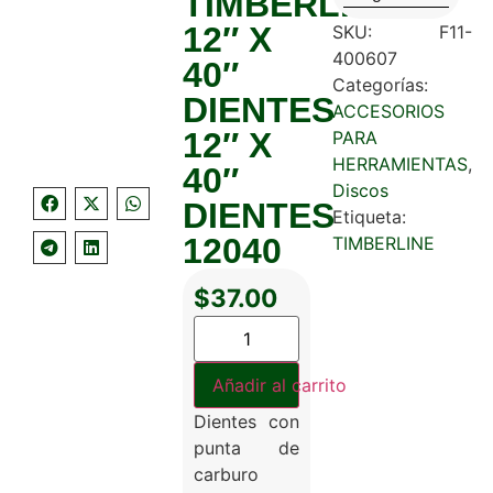
TIMBERLINE
12″ X
SKU:
F11-
400607
40″
Categorías:
DIENTES
ACCESORIOS
12″ X
PARA
HERRAMIENTAS
,
40″
Discos
DIENTES
Etiqueta:
12040
TIMBERLINE
$
37.00
Añadir al carrito
Dientes con
punta de
carburo