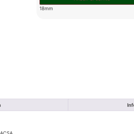
18mm
n
In
MACSA