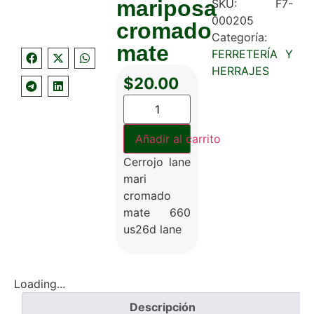
mariposa
SKU:
F7-
000205
cromado
Categoría:
mate
FERRETERÍA Y
HERRAJES
$
20.00
Añadir al carrito
Cerrojo lane
mari
cromado
mate 660
us26d lane
Loading...
Descripción