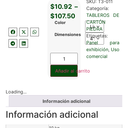
SKU:
T3-011
$
10.92
–
Categoría:
$
107.50
TABLEROS DE
CARTÓN
Color
PIEDRA
Dimensiones
Etiquetas:
Panel para
exhibición
,
Uso
comercial
Añadir al carrito
Loading...
Información adicional
Información adicional
10 kg