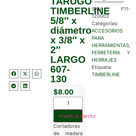
TARUGO
TIMBERLINE
SKU:
F11-
120003
5/8″ x
Categorías:
diámetro
ACCESORIOS
x 3/8″ x
PARA
HERRAMIENTAS
,
2″
FERRETERÍA Y
LARGO
HERRAJES
607-
Etiqueta:
TIMBERLINE
130
$
8.00
Añadir al carrito
Cortadores
de madera