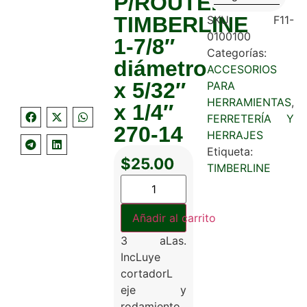
P/ROUTER
TIMBERLINE
SKU:
F11-
0100100
1-7/8″
Categorías:
diámetro
ACCESORIOS
x 5/32″
PARA
HERRAMIENTAS
,
x 1/4″
FERRETERÍA Y
270-14
HERRAJES
Etiqueta:
$
25.00
TIMBERLINE
Añadir al carrito
3 aLas.
IncLuye
cortadorL
eje y
rodamiento