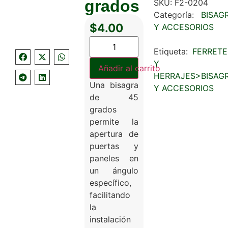
grados
SKU:
F2-0204
Categoría:
BISAG
$
4.00
Y ACCESORIOS
Etiqueta:
FERRETE
Y
Añadir al carrito
HERRAJES>BISAG
Una bisagra
Y ACCESORIOS
de 45
grados
permite la
apertura de
puertas y
paneles en
un ángulo
específico,
facilitando
la
instalación