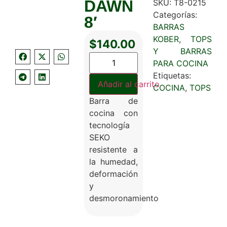
DAWN
SKU:
T8-0215
Categorías:
8′
BARRAS
KOBER
,
TOPS
$
140.00
Y BARRAS
PARA COCINA
Etiquetas:
Añadir al carrito
COCINA
,
TOPS
Barra de
cocina con
tecnología
SEKO
resistente a
la humedad,
deformación
y
desmoronamiento