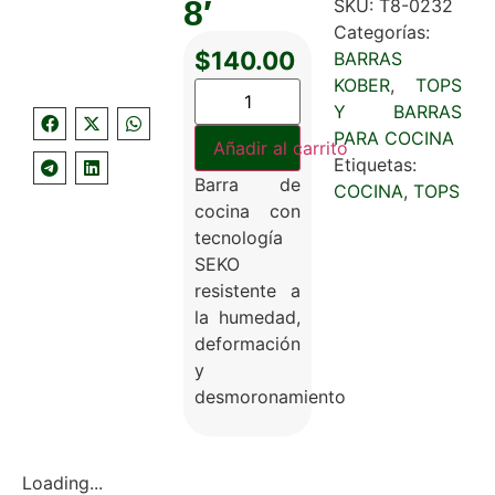
8′
SKU:
T8-0232
Categorías:
$
140.00
BARRAS
KOBER
,
TOPS
Y BARRAS
PARA COCINA
Añadir al carrito
Etiquetas:
Barra de
COCINA
,
TOPS
cocina con
tecnología
SEKO
resistente a
la humedad,
deformación
y
desmoronamiento
Loading...