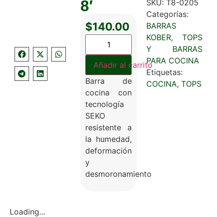
8′
SKU:
T8-0205
Categorías:
$
140.00
BARRAS
KOBER
,
TOPS
Y BARRAS
PARA COCINA
Añadir al carrito
Etiquetas:
Barra de
COCINA
,
TOPS
cocina con
tecnología
SEKO
resistente a
la humedad,
deformación
y
desmoronamiento
Loading...