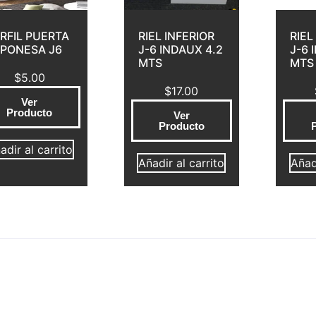
RFIL PUERTA
RIEL INFERIOR
RIEL
PONESA J6
J-6 INDAUX 4.2
J-6 
MTS
MTS
$
5.00
$
17.00
Ver
Producto
Ver
Producto
adir al carrito
Añadir al carrito
Añadi