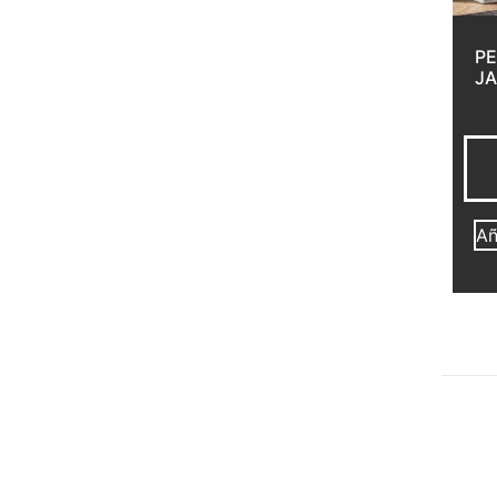
PE
JA
Añ