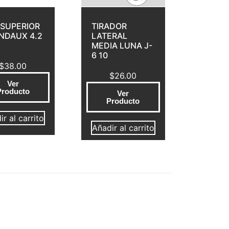
 SUPERIOR
TIRADOR
INDAUX 4.2
LATERAL
MEDIA LUNA J-
6 10
$
38.00
$
26.00
Ver
Producto
Ver
Producto
r al carrito
Añadir al carrito