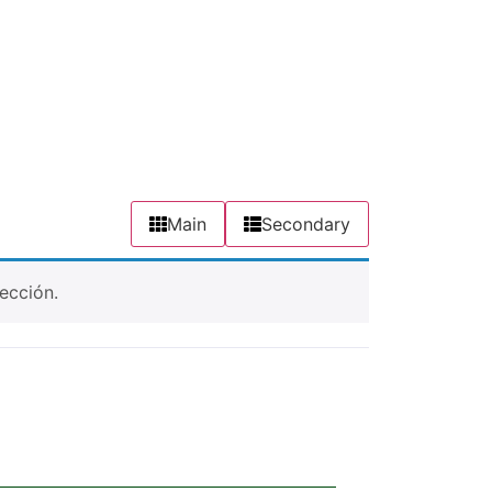
Main
Secondary
ección.