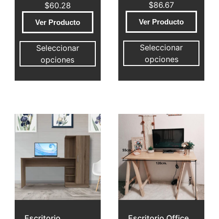
$
86.67
$
60.28
Ver Producto
Ver Producto
Seleccionar
Seleccionar
opciones
opciones
Escritorio
Escritorio Office